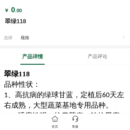
0
￥
.00
翠绿118
选择
规格
产品详情
产品评论
翠绿
118
品种性状：
、
高抗病的绿球甘蓝
，定植后
天
左
1
6
0
右
成熟
，
大型蔬菜基地专用品种。
2、
适应性强，抗黄萎病，较抗黑腐
病，秋播不易死苗。注意预防细菌性
首页
客服