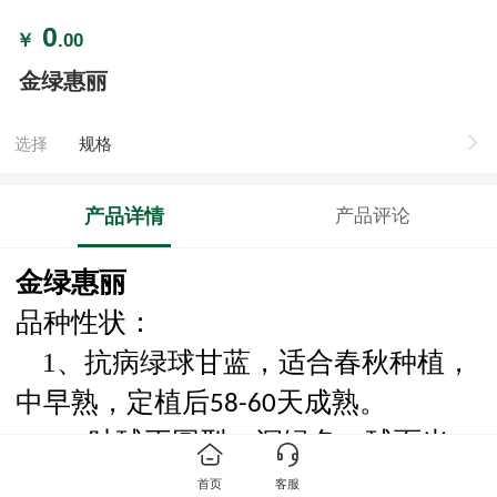
0
￥
.00
金绿惠丽
选择
规格
产品详情
产品评论
金绿惠丽
品种性状：
1、抗病绿球甘蓝，适合春秋种植，
中早熟，定植后
天成熟。
5
8
-
60
2、
叶球正圆型，深绿色，球面光
滑，绿叶黄心，口感好。
首页
客服